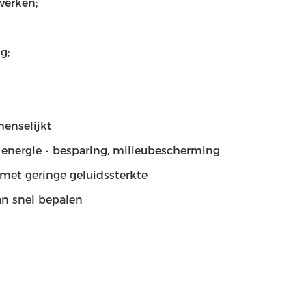
werken;
g;
enselijkt
energie - besparing, milieubescherming
 met geringe geluidssterkte
an snel bepalen