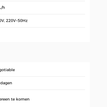
L/h
0V, 220V~50Hz
gotiable
 dagen
ereen te komen