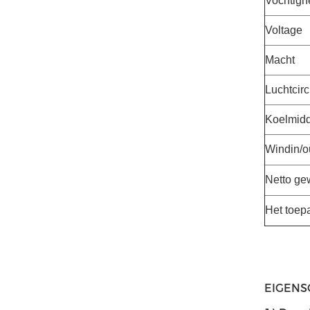
Vochtigh
Voltage
Macht
Luchtcirc
Koelmidd
Windin/o
Netto ge
Het toep
EIGEN