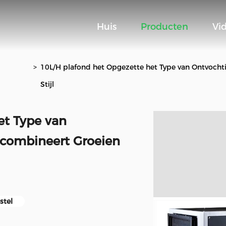
Huis
Producten
Vi
>
10L/H plafond het Opgezette het Type van Ontvocht
Stijl
et Type van
 combineert Groeien
stel