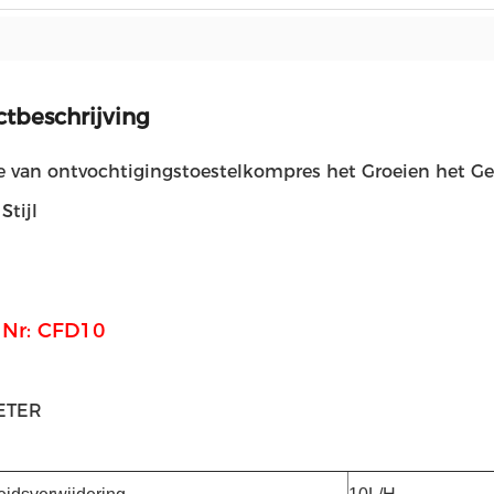
tbeschrijving
e van ontvochtigingstoestelkompres het Groeien het G
 Stijl
l Nr: CFD10
ETER