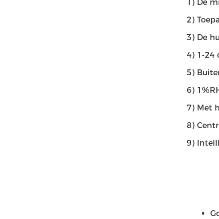
1)
De mi
2) Toepa
3) De hu
4) 1-24
5) Buit
6) 1%RH
7) Met 
8) Centr
9) Intel
Go