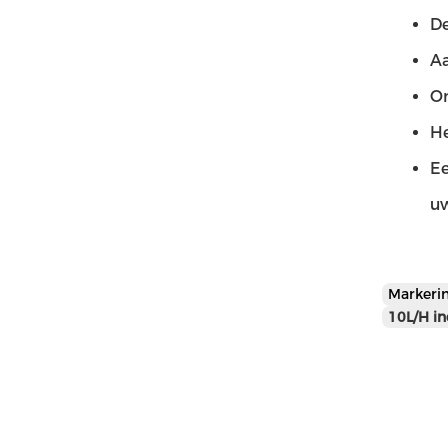
D
Aa
On
He
Ee
uw
Markeri
10L/H in