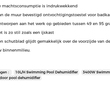
e machtsconsumptie is indrukwekkend
n de muur bevestigd ontvochtigingstoestel voor bad
tworpen aan het werk op gebieden tussen 49 en 95 gra
t is zo stil zoals een ijskast
n schutblad glijdt gemakkelijk over de voorzijde van 
 binnenmilieu.
ngen：
10L/H Swimming Pool Dehumidifier
3400W Swimmin
door pool dehumidifier