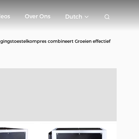
deos
Over Ons
Dutch
igingstoestelkompres combineert Groeien effectief