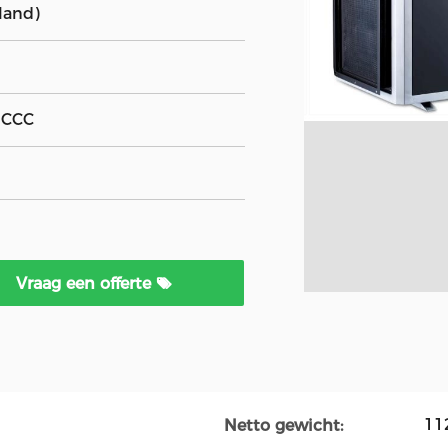
land)
, CCC
Vraag een offerte
11
Netto gewicht: