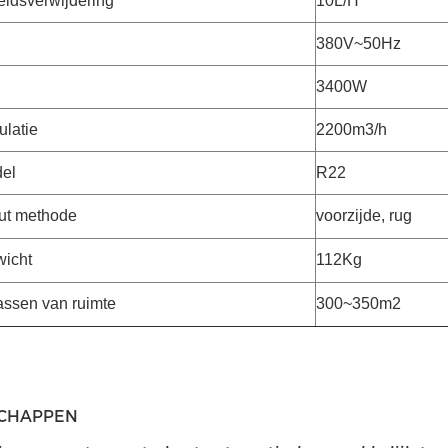
eidsverwijdering
10L/H
380V~50Hz
3400W
ulatie
2200m3/h
el
R22
ut methode
voorzijde, rug
wicht
112Kg
assen van ruimte
300~350m2
SCHAPPEN