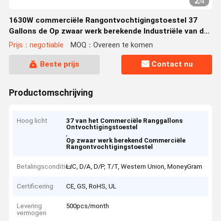
2
/
4
1630W commerciële Rangontvochtigingstoestel 37
Gallons de Op zwaar werk berekende Industriële van de
Waterschade Restauratie
Prijs：negotiable
MOQ：Overeen te komen
Beste prijs
Contact nu
Productomschrijving
Hoog licht
37 van het Commerciële Ranggallons
Ontvochtigingstoestel
,
Op zwaar werk berekend Commerciële
Rangontvochtigingstoestel
Betalingscondities
L/C, D/A, D/P, T/T, Western Union, MoneyGram
Certificering
CE, GS, RoHS, UL
Levering
500pcs/month
vermogen