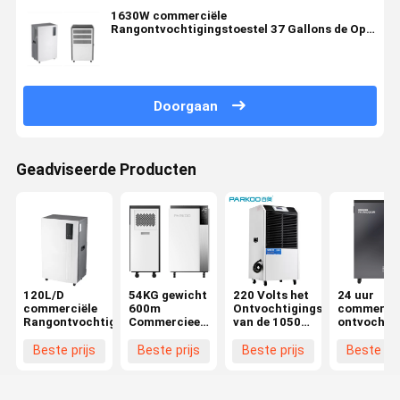
1630W commerciële
Rangontvochtigingstoestel 37 Gallons de Op
zwaar werk berekende Industriële van de
Waterschade Restauratie
Doorgaan
Geadviseerde Producten
120L/D
54KG gewicht
220 Volts het
24 uur
commerciële
600m
Ontvochtigingstoestel
commercië
Rangontvochtigingstoestel
Commercieel
van de 1050
ontvochti
Draagbaar
Watts
ontvochti
Ontvochtigingstoestel
Commerciële
dekking tot
Beste prijs
Beste prijs
Beste prijs
Beste pri
³
Rang
500 vierka
voet