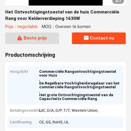
2
/
3
Het Ontvochtigingstoestel van de huis Commerciële
Rang voor Kelderverdieping 1630W
Prijs：negotiable
MOQ：Overeen te komen
Beste prijs
Contact nu
Productomschrijving
Hoog licht
Commerciële Rangontvochtigingstoestel
voor Huis
,
De Regelbare Vochtigheidsregelaar van het
commerciële Rangontvochtigingstoestel
,
Het grote Ontvochtigingstoestel van de
Capaciteits Commerciële Rang
Betalingscondities
L/C, D/A, D/P, T/T, Western Union,
Certificering
CE, GS, RoHS, UL