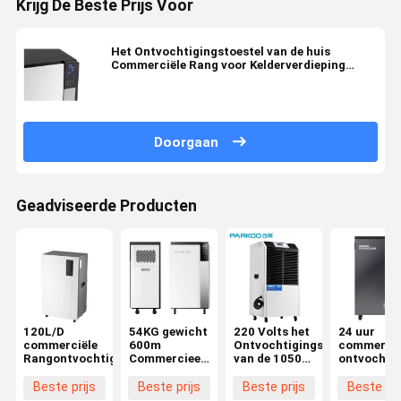
Krijg De Beste Prijs Voor
Het Ontvochtigingstoestel van de huis
Commerciële Rang voor Kelderverdieping
1630W
Doorgaan
Geadviseerde Producten
120L/D
54KG gewicht
220 Volts het
24 uur
commerciële
600m
Ontvochtigingstoestel
commercië
Rangontvochtigingstoestel
Commercieel
van de 1050
ontvochti
Draagbaar
Watts
ontvochti
Ontvochtigingstoestel
Commerciële
dekking tot
Beste prijs
Beste prijs
Beste prijs
Beste pri
³
Rang
500 vierka