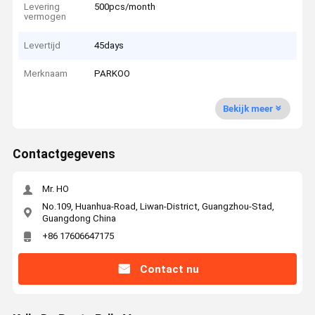
Levering
500pcs/month
vermogen
Levertijd
45days
Merknaam
PARKOO
Bekijk meer
Contactgegevens
Mr. HO
No.109, Huanhua-Road, Liwan-District, Guangzhou-Stad,
Guangdong China
+86 17606647175
Contact nu