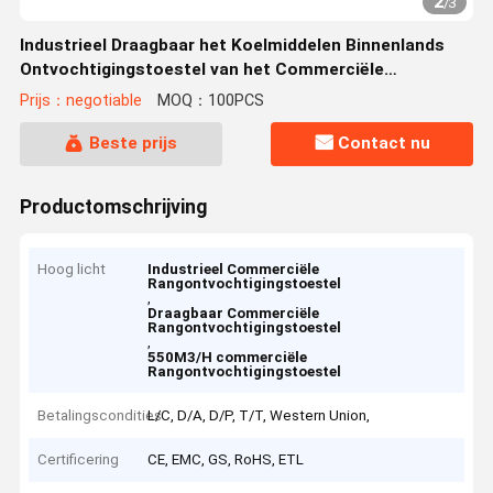
2
/
3
Industrieel Draagbaar het Koelmiddelen Binnenlands
Ontvochtigingstoestel van het Commerciële
Rangontvochtigingstoestel
Prijs：negotiable
MOQ：100PCS
Beste prijs
Contact nu
Productomschrijving
Hoog licht
Industrieel Commerciële
Rangontvochtigingstoestel
,
Draagbaar Commerciële
Rangontvochtigingstoestel
,
550M3/H commerciële
Rangontvochtigingstoestel
Betalingscondities
L/C, D/A, D/P, T/T, Western Union,
Certificering
CE, EMC, GS, RoHS, ETL