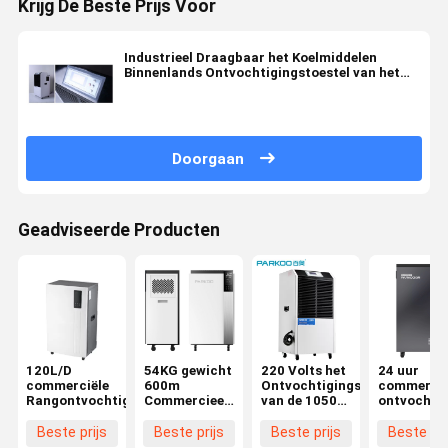
Krijg De Beste Prijs Voor
Industrieel Draagbaar het Koelmiddelen
Binnenlands Ontvochtigingstoestel van het
Commerciële Rangontvochtigingstoestel
Doorgaan
Geadviseerde Producten
120L/D
54KG gewicht
220 Volts het
24 uur
commerciële
600m
Ontvochtigingstoestel
commercië
Rangontvochtigingstoestel
Commercieel
van de 1050
ontvochti
Draagbaar
Watts
ontvochti
Ontvochtigingstoestel
Commerciële
dekking tot
Beste prijs
Beste prijs
Beste prijs
Beste pri
³
Rang
500 vierka