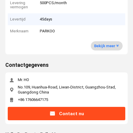
Levering
500PCS/month
vermogen
Levertijd
45days
Merknaam
PARKOO
Bekijk meer
Contactgegevens
Mr. HO
No.109, Huanhua-Road, Liwan-District, Guangzhou-Stad,
Guangdong China
+86 17606647175
Contact nu