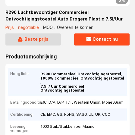
2
/
4
R290 Luchtbevochtiger Commercieel
Ontvochtigingstoestel Auto Drogere Plastic 7.5l/Uur
Prijs：negotiable
MOQ：Overeen te komen
Beste prijs
Contact nu
Productomschrijving
Hoog licht
,
R290 Commercieel Ontvochtigingstoestel
1900W commercieel Ontvochtigingstoestel
,
7.5l / Uur Commercieel
Ontvochtigingstoestel
Betalingscondities
L/C, D/A, D/P, T/T, Western Union, MoneyGram
Certificering
CE, EMC, GS, RoHS, SASO, UL, UR, CCC
Levering
1000 Stuk/Stukken per Maand
vermogen