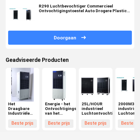
R290 Luchtbevochtiger Commercieel
Ontvochtigingstoestel Auto Drogere Plastic
7.5l/Uur
Doorgaan
Geadviseerde Producten
Het
Energie - het
25L/HOUR
2000M3/H
Draagbare
Ontvochtigingstoestel
industrieel
industrieel
Industriële
van het
Luchtontvochtigingstoestel
Luchtontvo
Ontvochtigingstoestel
besparings6.8kg/h
met geringe
1200m3/H
Beste prijs
Beste prijs
Beste prijs
Beste pri
geluidssterkte
Laboratorium
van
1200m3/H