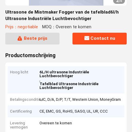
2
/
4
Ultrasone de Mistmaker Fogger van de tafelblad6l/h
Ultrasone Industriële Luchtbevochtiger
Prijs：negotiable
MOQ：Overeen te komen
Beste prijs
Contact nu
Productomschrijving
Hoog licht
6L/H ultrasone Industriële
Luchtbevochtiger
,
Tafelblad Ultrasone Industriële
Luchtbevochtiger
Betalingscondities
L/C, D/A, D/P, T/T, Western Union, MoneyGram
Certificering
CE, EMC, GS, RoHS, SASO, UL, UR, CCC
Levering
Overeen te komen
vermogen