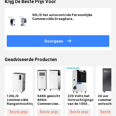
Krijg De Beste Prijs Voor
90L/D het autocontrole Persoonlijke
Commerciële Draagbare
Ontvochtigingstoestel voor Pakhuis kweekt
Zaal
Doorgaan
Geadviseerde Producten
120L/D
54KG gewicht
220 Volts het
24 uur
commerciële
600m
Ontvochtigingstoestel
commercië
Rangontvochtigingstoestel
Commercieel
van de 1050
ontvochti
Draagbaar
Watts
ontvochti
Ontvochtigingstoestel
Commerciële
dekking tot
Beste prijs
Beste prijs
Beste prijs
Beste pri
³
Rang
500 vierka