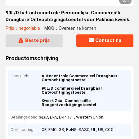
2
/
3
90L/D het autocontrole Persoonlijke Commerciële
Draagbare Ontvochtigingstoestel voor Pakhuis kweekt
Zaal
Prijs：negotiable
MOQ：Overeen te komen
Beste prijs
Contact nu
Productomschrijving
Hoog licht
Autocontrole Commercieel Draagbaar
Ontvochtigingstoestel
,
90L/D commercieel Draagbaar
Ontvochtigingstoestel
,
Kweek Zaal Commerciële
Rangontvochtigingstoestel
Betalingscondities
L/C, D/A, D/P, T/T, Western Union,
Certificering
CE, EMC, GS, RoHS, SASO, UL, UR, CCC