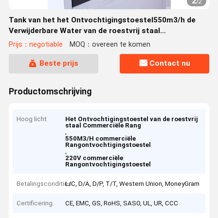
2
/
2
Tank van het het Ontvochtigingstoestel550m3/h de
Verwijderbare Water van de roestvrij staal
Commerciële Rang
Prijs：negotiable
MOQ：overeen te komen
Beste prijs
Contact nu
Productomschrijving
Hoog licht
Het Ontvochtigingstoestel van de roestvrij
staal Commerciële Rang
,
550M3/H commerciële
Rangontvochtigingstoestel
,
220V commerciële
Rangontvochtigingstoestel
Betalingscondities
L/C, D/A, D/P, T/T, Western Union, MoneyGram
Certificering
CE, EMC, GS, RoHS, SASO, UL, UR, CCC