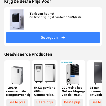
Krijg De Beste Prijs Voor
Tank van het het
Ontvochtigingstoestel550m3/h de
Verwijderbare Water van de roestvrij staal
Commerciële Rang
Doorgaan
Geadviseerde Producten
120L/D
54KG gewicht
220 Volts het
24 uur
commerciële
600m
Ontvochtigingstoestel
commercië
Rangontvochtigingstoestel
Commercieel
van de 1050
ontvochti
Draagbaar
Watts
ontvochti
Ontvochtigingstoestel
Commerciële
dekking tot
Beste prijs
Beste prijs
Beste prijs
Beste pri
³
Rang
500 vierka