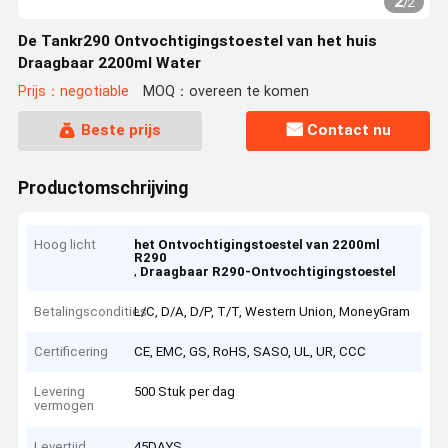
2
/
2
De Tankr290 Ontvochtigingstoestel van het huis
Draagbaar 2200ml Water
Prijs：negotiable
MOQ：overeen te komen
Beste prijs
Contact nu
Productomschrijving
Hoog licht
het Ontvochtigingstoestel van 2200ml
R290
,
Draagbaar R290-Ontvochtigingstoestel
Betalingscondities
L/C, D/A, D/P, T/T, Western Union, MoneyGram
Certificering
CE, EMC, GS, RoHS, SASO, UL, UR, CCC
Levering
500 Stuk per dag
vermogen
Levertijd
45DAYS