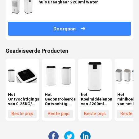
huis Draagbaar 2200ml Water
Doorgaan
Geadviseerde Producten
Het
Het
het
Het
Ontvochtigingstoestel
Gecontroleerde
Koelmiddelenontvochtigingst
minikoelmi
van 0.25KG/H
Ontvochtigingstoestel
van 2200ml
van het he
R290
van 20L/D
R290
Smart
Wifi
Homeontvo
Beste prijs
Beste prijs
Beste prijs
Beste pri
R290 van 
/dag