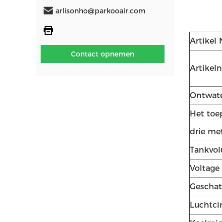
arlisonho@parkooair.com
Artikel 
Contact opnemen
Artikel
Ontwate
Het toe
drie me
Tankvo
Voltage
Geschat
Luchtcir