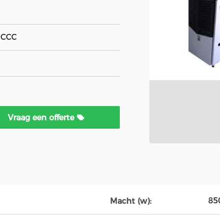
, CCC
Vraag een offerte
85
Macht (w):