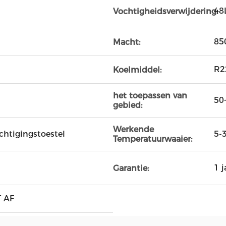
48
Vochtigheidsverwijdering:
85
Macht:
R2
Koelmiddel:
het toepassen van
50
gebied:
Werkende
chtigingstoestel
5-
Temperatuurwaaier:
1 j
Garantie:
 AF