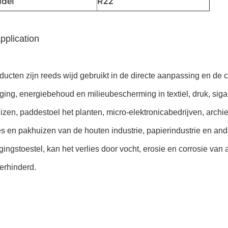
ddel
R22
pplication
ucten zijn reeds wijd gebruikt in de directe aanpassing en de 
iging, energiebehoud en milieubescherming in textiel, druk, si
zen, paddestoel het planten, micro-elektronicabedrijven, archi
ies en pakhuizen van de houten industrie, papierindustrie en and
gingstoestel, kan het verlies door vocht, erosie en corrosie va
erhinderd.