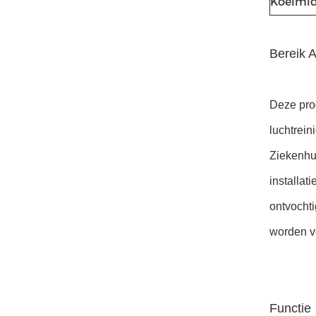
Koelmi
Bereik A
Deze prod
luchtrein
Ziekenhui
installat
ontvochti
worden v
Functie