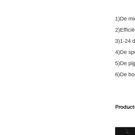
1)De mi
2)Effici
3)1-24 d
4)De sp
5)De pij
6)De bod
Product