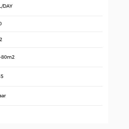
L/DAY
0
2
~80m2
35
aar