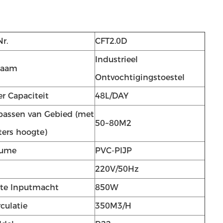
Nr.
CFT2.0D
Industrieel
naam
Ontvochtigingstoestel
r Capaciteit
48L/DAY
passen van Gebied (met
50~80M2
ters hoogte)
lume
PVC-PIJP
220V/50Hz
te Inputmacht
850W
culatie
350M3/H