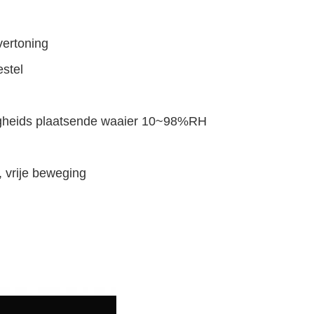
vertoning
estel
igheids plaatsende waaier 10~98%RH
, vrije beweging