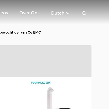
deos
Over Ons
Dutch
tbevochtiger van Ce EMC