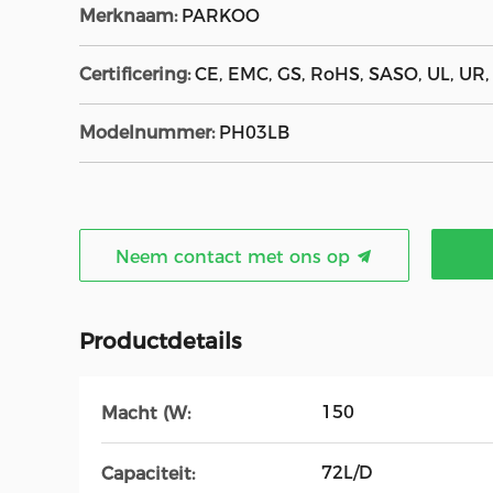
Merknaam:
PARKOO
Certificering:
CE, EMC, GS, RoHS, SASO, UL, UR
Modelnummer:
PH03LB
Neem contact met ons op
Productdetails
150
Macht (W:
72L/D
Capaciteit: