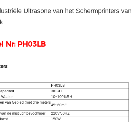
dustriële Ultrasone van het Schermprinters van
k
el Nr: PH03LB
ers
PH03LB
apaciteit
3KG/H
 Waaier
10~100%RH
en van Gebied (met drie meters
45~60m ²
 van de mistluchtbevochtiger
220V/50HZ
Macht
150W