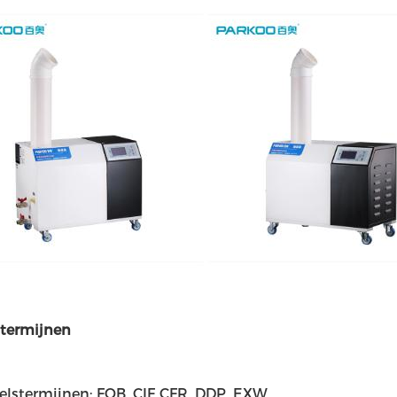
termijnen
lstermijnen: FOB, CIF CFR, DDP, EXW