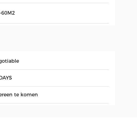
~60M2
gotiable
DAYS
ereen te komen