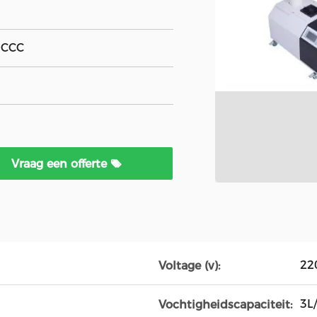
, CCC
Vraag een offerte
22
Voltage (v):
3L
Vochtigheidscapaciteit: