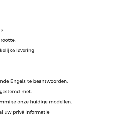
is
rootte.
elijke levering
iende Engels te beantwoorden.
ngestemd met.
ommige onze huidige modellen.
 uw privé informatie.