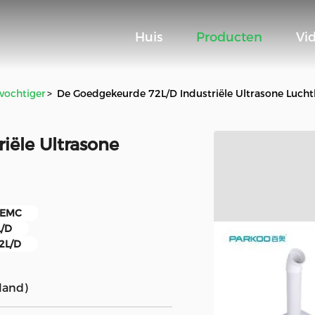
Huis
Producten
Vi
evochtiger
>
De Goedgekeurde 72L/D Industriële Ultrasone Luch
iële Ultrasone
e EMC
L/D
72L/D
land)