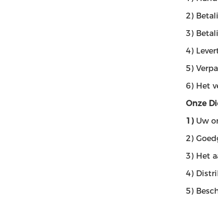
2) Betal
3) Betal
4) Lever
5) Verpa
6) Het v
Onze Di
1)
Uw on
2) Goed
3) Het 
4) Dist
5) Besc