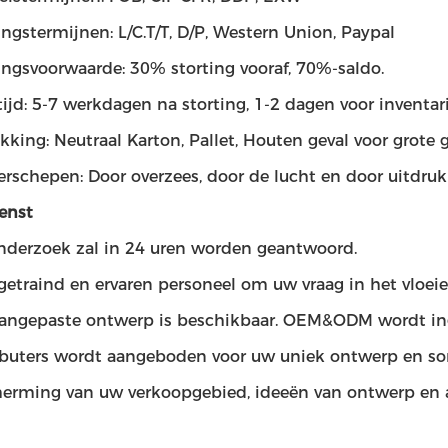
ingstermijnen: L/C.T/T, D/P, Western Union, Paypal
ingsvoorwaarde: 30% storting vooraf, 70%-saldo.
tijd: 5-7 werkdagen na storting, 1-2 dagen voor inventar
kking: Neutraal Karton, Pallet, Houten geval voor grote g
erschepen: Door overzees, door de lucht en door uitdrukk
enst
derzoek zal in 24 uren worden geantwoord.
getraind en ervaren personeel om uw vraag in het vloe
aangepaste ontwerp is beschikbaar. OEM&ODM wordt i
ributers wordt aangeboden voor uw uniek ontwerp en s
herming van uw verkoopgebied, ideeën van ontwerp en al