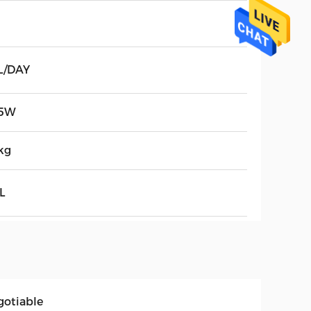
L/DAY
5W
kg
L
gotiable