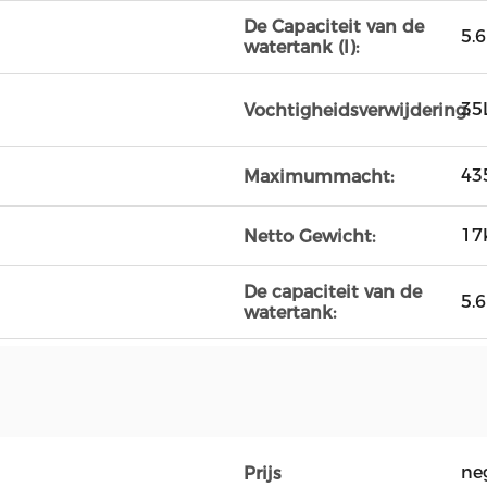
De Capaciteit van de
5.6
watertank (l):
35
Vochtigheidsverwijdering:
43
Maximummacht:
17
Netto Gewicht:
De capaciteit van de
5.6
watertank:
ne
Prijs