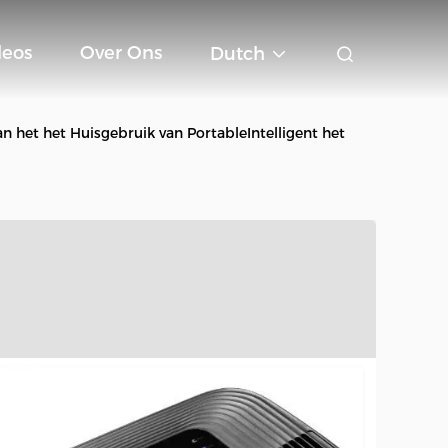
deos
Over Ons
Dutch
n het het Huisgebruik van PortableIntelligent het