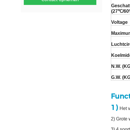
Geschat
(27℃/6
Voltage
Maximu
Luchtcir
Koelmid
N.W. (KG
G.W. (KG
Funct
1)
Het 
2) Grote 
3) 4 soo