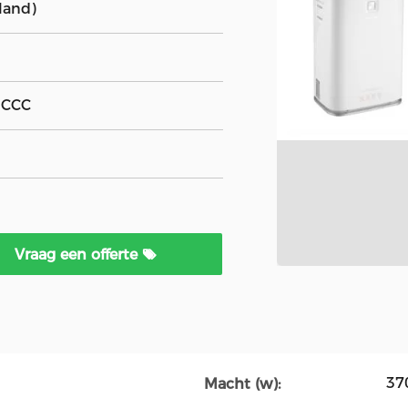
land)
, CCC
Vraag een offerte
37
Macht (w):