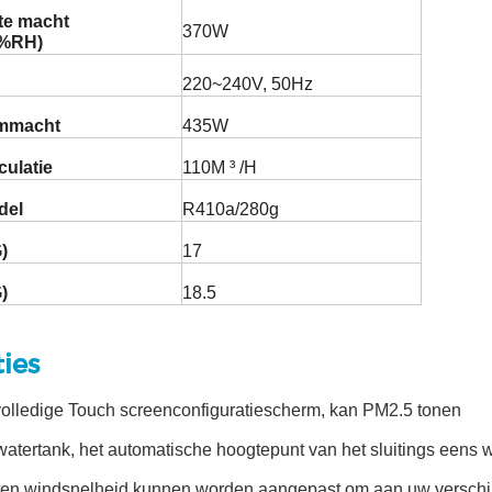
te macht
370W
0%RH)
220~240V, 50Hz
mmacht
435W
culatie
110M ³ /H
del
R410a/280g
)
17
)
18.5
ies
volledige Touch screenconfiguratiescherm, kan PM2.5 tonen
watertank, het automatische hoogtepunt van het sluitings eens 
rten windsnelheid kunnen worden aangepast om aan uw verschil