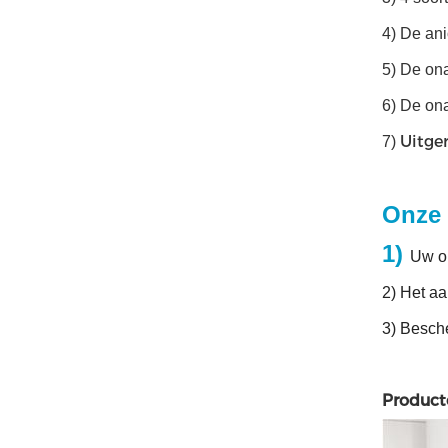
4) De ani
5) De ona
6) De ona
Uitge
7)
Onze 
1)
Uw o
2) Het a
3) Besch
Product