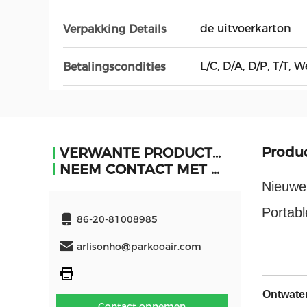
de uitvoerkarton
Verpakking Details
L/C, D/A, D/P, T/T
Betalingscondities
Produc
VERWANTE PRODUCTEN
NEEM CONTACT MET ONS OP
Nieuwe 
Portabl
86-20-81008985
arlisonho@parkooair.com
Ontwater
Contact opnemen