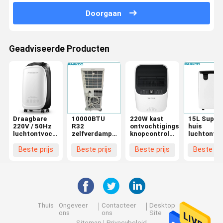
Luchtontvochtigingstoestel
Doorgaan
Geadviseerde Producten
Draagbare
10000BTU
220W kast
15L Super s
220V / 50Hz
R32
ontvochtigingsapparaat
huis
luchtontvochtiger
zelfverdampende
knopcontrole
luchtontvo
voor thuis
draagbare
kleine ruimte
PET-filter
met een
airconditioner
Dehu koeling
R134a
Beste prijs
Beste prijs
Beste prijs
Beste pri
luchtstroom
met LED-
verwarming
koelmiddel
van 100m3/h
display
continue
kinderslot
afvoer
Thuis
Ongeveer
Contacteer
Desktop
ons
ons
Site
Sitemap
Privacybeleid