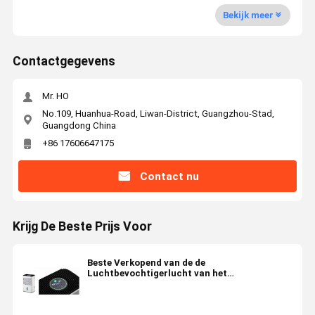
Bekijk meer
Contactgegevens
Mr. HO
No.109, Huanhua-Road, Liwan-District, Guangzhou-Stad,
Guangdong China
+86 17606647175
Contact nu
Krijg De Beste Prijs Voor
Beste Verkopend van de de
Luchtbevochtigerlucht van het
ProductenLuchtzuiveringstoestel HEPA Filte
Draagbaar van het de
Zuiveringsinstallatiehuis de