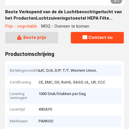
1
/
1
Beste Verkopend van de de Luchtbevochtigerlucht van
het ProductenLuchtzuiveringstoestel HEPA Filte
Draagbaar van het de Zuiveringsinstallatiehuis de
Prijs：negotiable
MOQ：Overeen te komen
Luchtontvochtigingstoestel
Beste prijs
Contact nu
Productomschrijving
Betalingscondities
L/C, D/A, D/P, T/T, Western Union,
Certificering
CE, EMC, GS, RoHS, SASO, UL, UR, CCC
Levering
1000 Stuk/Stukken per Dag
vermogen
Levertijd
45DAYS
Merknaam
PARKOO