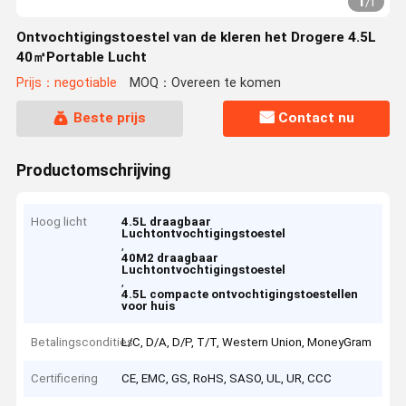
1
/
1
Ontvochtigingstoestel van de kleren het Drogere 4.5L
40㎡Portable Lucht
Prijs：negotiable
MOQ：Overeen te komen
Beste prijs
Contact nu
Productomschrijving
Hoog licht
4.5L draagbaar
Luchtontvochtigingstoestel
,
40M2 draagbaar
Luchtontvochtigingstoestel
,
4.5L compacte ontvochtigingstoestellen
voor huis
Betalingscondities
L/C, D/A, D/P, T/T, Western Union, MoneyGram
Certificering
CE, EMC, GS, RoHS, SASO, UL, UR, CCC