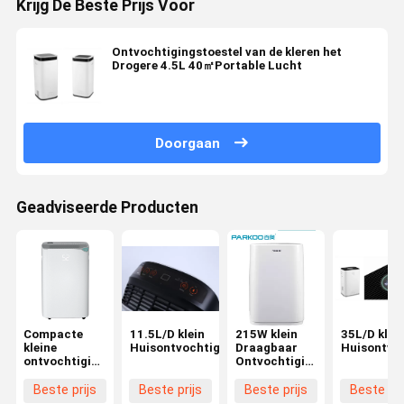
Krijg De Beste Prijs Voor
Ontvochtigingstoestel van de kleren het
Drogere 4.5L 40㎡Portable Lucht
Doorgaan
Geadviseerde Producten
Compacte
11.5L/D klein
215W klein
35L/D klei
kleine
Huisontvochtigingstoestel
Draagbaar
Huisontvoc
ontvochtigingsapparaat
Ontvochtigingstoestel
voor
voor
huishoudens
Badkamers
Beste prijs
Beste prijs
Beste prijs
Beste pri
met R134a