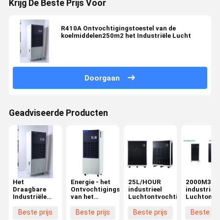
Krijg De Beste Prijs Voor
R410A Ontvochtigingstoestel van de
koelmiddelen250m2 het Industriële Lucht
Doorgaan
Geadviseerde Producten
Het
Energie - het
25L/HOUR
2000M3/H
Draagbare
Ontvochtigingstoestel
industrieel
industrieel
Industriële
van het
Luchtontvochtigingstoestel
Luchtontvo
Ontvochtigingstoestel
besparings6.8kg/h
met geringe
1200m3/H
Beste prijs
Beste prijs
Beste prijs
Beste pri
geluidssterkte
Laboratorium