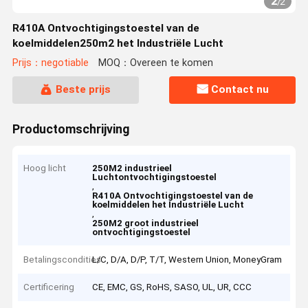
2
/
2
R410A Ontvochtigingstoestel van de
koelmiddelen250m2 het Industriële Lucht
Prijs：negotiable
MOQ：Overeen te komen
Beste prijs
Contact nu
Productomschrijving
Hoog licht
250M2 industrieel
Luchtontvochtigingstoestel
,
R410A Ontvochtigingstoestel van de
koelmiddelen het Industriële Lucht
,
250M2 groot industrieel
ontvochtigingstoestel
Betalingscondities
L/C, D/A, D/P, T/T, Western Union, MoneyGram
Certificering
CE, EMC, GS, RoHS, SASO, UL, UR, CCC