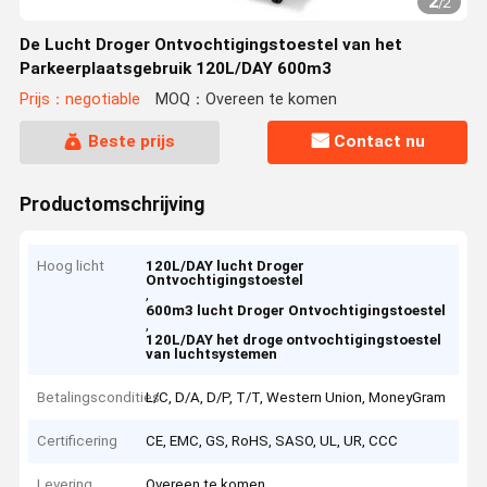
2
/
2
De Lucht Droger Ontvochtigingstoestel van het
Parkeerplaatsgebruik 120L/DAY 600m3
Prijs：negotiable
MOQ：Overeen te komen
Beste prijs
Contact nu
Productomschrijving
Hoog licht
120L/DAY lucht Droger
Ontvochtigingstoestel
,
600m3 lucht Droger Ontvochtigingstoestel
,
120L/DAY het droge ontvochtigingstoestel
van luchtsystemen
Betalingscondities
L/C, D/A, D/P, T/T, Western Union, MoneyGram
Certificering
CE, EMC, GS, RoHS, SASO, UL, UR, CCC
Levering
Overeen te komen