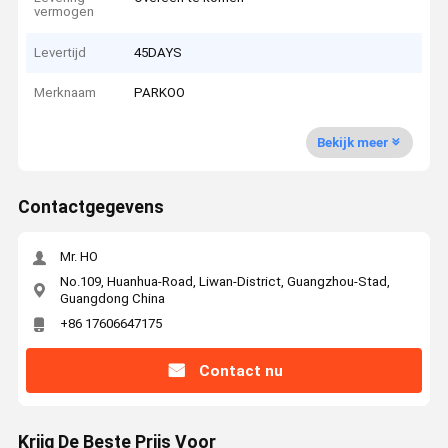
vermogen
Levertijd
45DAYS
Merknaam
PARKOO
Bekijk meer
Contactgegevens
Mr. HO
No.109, Huanhua-Road, Liwan-District, Guangzhou-Stad,
Guangdong China
+86 17606647175
Contact nu
Krijg De Beste Prijs Voor