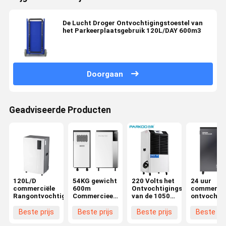
De Lucht Droger Ontvochtigingstoestel van
het Parkeerplaatsgebruik 120L/DAY 600m3
Doorgaan
Geadviseerde Producten
120L/D
54KG gewicht
220 Volts het
24 uur
commerciële
600m
Ontvochtigingstoestel
commercië
Rangontvochtigingstoestel
Commercieel
van de 1050
ontvochti
Draagbaar
Watts
ontvochti
Ontvochtigingstoestel
Commerciële
dekking tot
Beste prijs
Beste prijs
Beste prijs
Beste pri
³
Rang
500 vierka