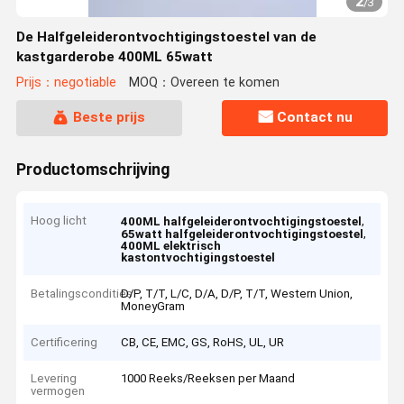
2
/
3
De Halfgeleiderontvochtigingstoestel van de
kastgarderobe 400ML 65watt
Prijs：negotiable
MOQ：Overeen te komen
Beste prijs
Contact nu
Productomschrijving
Hoog licht
,
400ML halfgeleiderontvochtigingstoestel
,
65watt halfgeleiderontvochtigingstoestel
400ML elektrisch
kastontvochtigingstoestel
Betalingscondities
D/P, T/T, L/C, D/A, D/P, T/T, Western Union,
MoneyGram
Certificering
CB, CE, EMC, GS, RoHS, UL, UR
Levering
1000 Reeks/Reeksen per Maand
vermogen