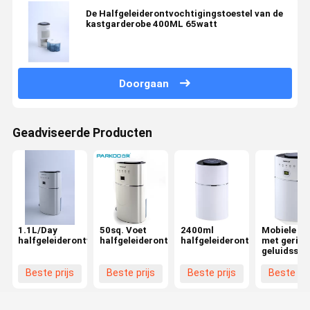
De Halfgeleiderontvochtigingstoestel van de
kastgarderobe 400ML 65watt
Doorgaan
Geadviseerde Producten
1.1L/Day
50sq. Voet
2400ml
Mobiele 6
halfgeleiderontvochtigingstoestel
halfgeleiderontvochtigingstoestel
halfgeleiderontvochtigingsto
met gering
geluidsste
2 van het
Halfgeleid
Beste prijs
Beste prijs
Beste prijs
Beste pri
Ontvochtig