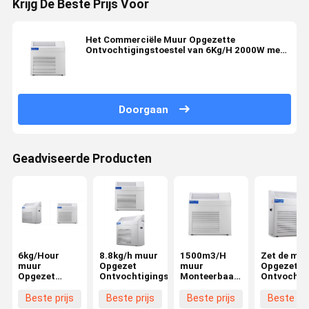
Krijg De Beste Prijs Voor
Het Commerciële Muur Opgezette
Ontvochtigingstoestel van 6Kg/H 2000W met
Configuratiescherm
Doorgaan
Geadviseerde Producten
6kg/Hour
8.8kg/h muur
1500m3/H
Zet de muu
muur
Opgezet
muur
Opgezette
Opgezet
Ontvochtigingstoestel
Monteerbaar
Ontvochtig
Ontvochtigingstoestel
Ontvochtigingstoestel
Pijp Drain
voort
Beste prijs
Beste prijs
Beste prijs
Beste pri