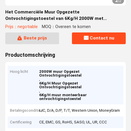
2
/
2
Het Commerciële Muur Opgezette
Ontvochtigingstoestel van 6Kg/H 2000W met
Configuratiescherm
Prijs：negotiable
MOQ：Overeen te komen
Beste prijs
Contact nu
Productomschrijving
Hoog licht
2000W muur Opgezet
Ontvochtigingstoestel
,
6Kg/H Muur Opgezet
Ontvochtigingstoestel
,
6Kg/H muur monteerbaar
ontvochtigingstoestel
Betalingscondities
L/C, D/A, D/P, T/T, Western Union, MoneyGram
Certificering
CE, EMC, GS, RoHS, SASO, UL, UR, CCC